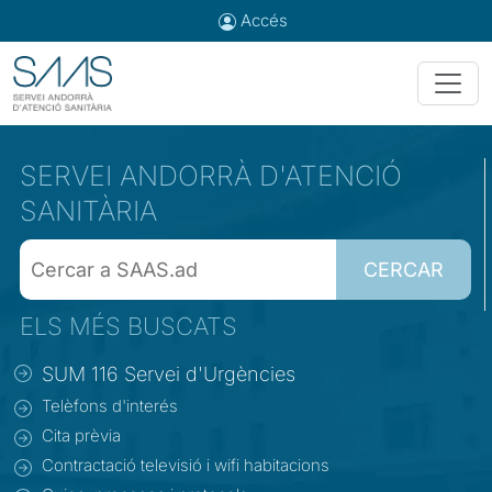
Accés
SERVEI ANDORRÀ D'ATENCIÓ
SANITÀRIA
CERCAR
ELS MÉS BUSCATS
SUM 116 Servei d'Urgències
Telèfons d'interés
Cita prèvia
Contractació televisió i wifi habitacions