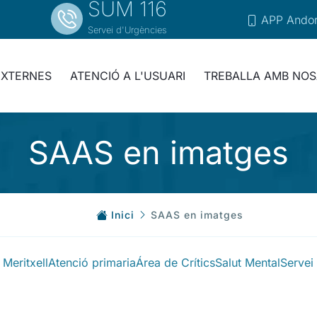
SUM 116
APP Andor
Servei d'Urgències
EXTERNES
ATENCIÓ A L'USUARI
TREBALLA AMB NOS
SAAS en imatges
Inici
SAAS en imatges
Meritxell
Atenció primaria
Área de Crítics
Salut Mental
Servei 