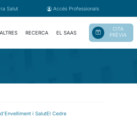
ra Salut
Accés
Professionals
CITA
ALTRES
RECERCA
EL SAAS
PRÈVIA
d'Envelliment i Salut
El Cedre