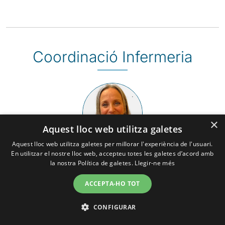
Coordinació Infermeria
×
Aquest lloc web utilitza galetes
Aquest lloc web utilitza galetes per millorar l'experiència de l'usuari.
Gisela Culla Ginesta
En utilitzar el nostre lloc web, accepteu totes les galetes d’acord amb
la nostra Política de galetes.
Llegir-ne més
ACCEPTA-HO TOT
CONFIGURAR
Infermeria