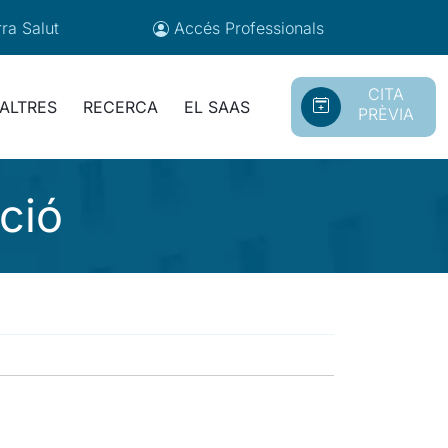
ra Salut
Accés
Professionals
CITA
ALTRES
RECERCA
EL SAAS
PRÈVIA
ció