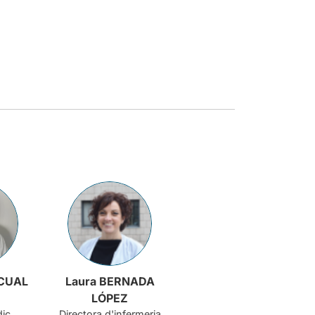
SCUAL
Laura BERNADA
LÓPEZ
dic
Directora d'infermeria