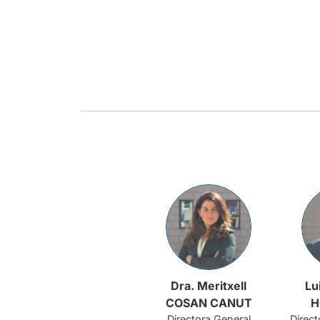
Dra. Meritxell
Lu
COSAN CANUT
H
Directora General
Direct