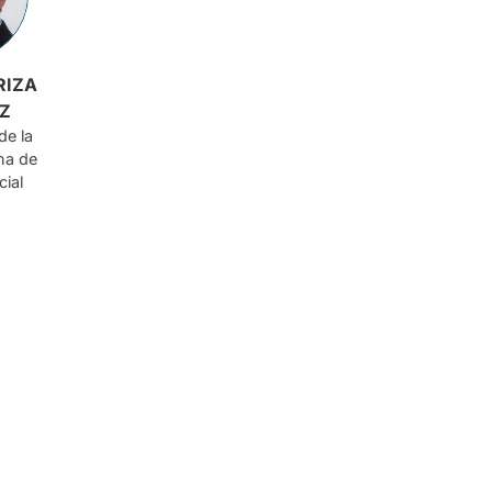
RIZA
Z
de la
na de
cial