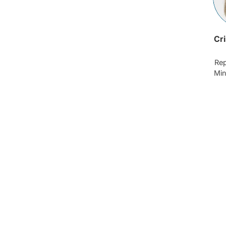
Cr
Rep
Min