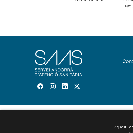
rec
Cont
Aquest lloc
ac