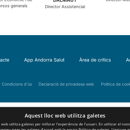
ursos generals
Director Assistencial
acte
App Andorra Salut
Àrea de crítics
A
Condicions d'ús
Declaració de privadesa web
Politica de coo
Aquest lloc web utilitza galetes
 web utilitza galetes per millorar l'experiència de l'usuari. En utilitzar el nost
cepteu totes les galetes d’acord amb la nostra Política de galetes.
Llegir-ne 