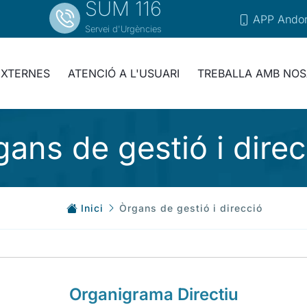
SUM 116
APP Andor
Servei d'Urgències
EXTERNES
ATENCIÓ A L'USUARI
TREBALLA AMB NOS
gans de gestió i direc
Inici
Òrgans de gestió i direcció
Organigrama Directiu