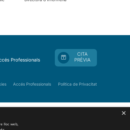
CITA
ccés Professionals
PRÈVIA
kies
Accés Professionals
Política de Privacitat
×
re lloc web,
més