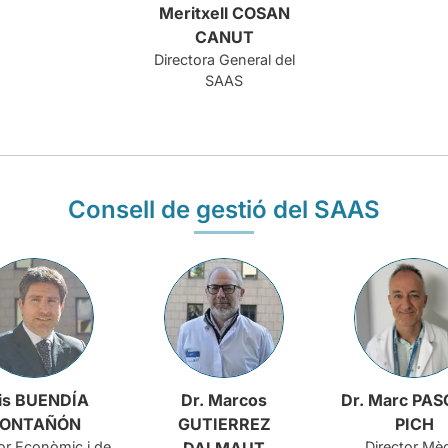
Meritxell COSAN
CANUT
Directora General del
SAAS
Consell de gestió del SAAS
is BUENDÍA
Dr. Marcos
Dr. Marc PA
ONTAÑÓN
GUTIERREZ
PICH
or Econòmic i de
DALMAUT
Director Mè