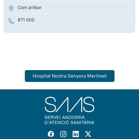
Com arribar
871 000
Hospital Nostra Senyora Meritxell