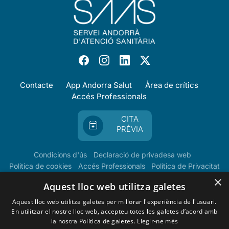
Contacte
App Andorra Salut
Àrea de crítics
Accés Professionals
CITA
PRÈVIA
Condicions d'ús
Declaració de privadesa web
Politica de cookies
Accés Professionals
Política de Privacitat
×
Aquest lloc web utilitza galetes
Aquest lloc web utilitza galetes per millorar l'experiència de l'usuari.
En utilitzar el nostre lloc web, accepteu totes les galetes d’acord amb
la nostra Política de galetes.
Llegir-ne més